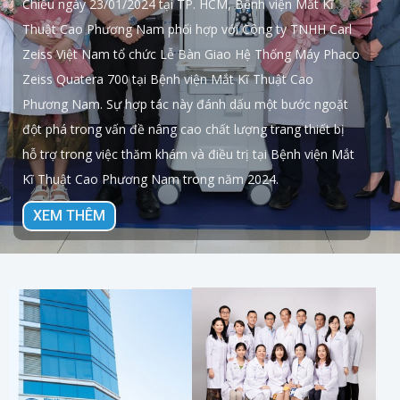
Chiều ngày 23/01/2024 tại TP. HCM, Bệnh viện Mắt Kĩ
Thuật Cao Phương Nam phối hợp với Công ty TNHH Carl
Zeiss Việt Nam tổ chức Lễ Bàn Giao Hệ Thống Máy Phaco
Zeiss Quatera 700 tại Bệnh viện Mắt Kĩ Thuật Cao
Phương Nam. Sự hợp tác này đánh dấu một bước ngoặt
đột phá trong vấn đề nâng cao chất lượng trang thiết bị
hỗ trợ trong việc thăm khám và điều trị tại Bệnh viện Mắt
Kĩ Thuật Cao Phương Nam trong năm 2024.
XEM THÊM