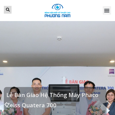
TRANG CHỦ
GIỚI THI
DỊCH VỤ
BẢNG GIÁ
TIN TỨC
LỊCH KH
KHÁCH HÀ
LIÊN HỆ
ĐẶT LỊCH 
Lễ Bàn Giao Hệ Thống Máy Phaco
Zeiss Quatera 700