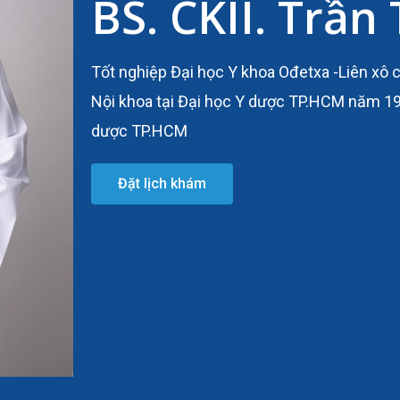
BS. CKII. Trần
Tốt nghiệp Đại học Y khoa Ođetxa -Liên xô
Nội khoa tại Đại học Y dược TP.HCM năm 198
dược TP.HCM
Đặt lịch khám