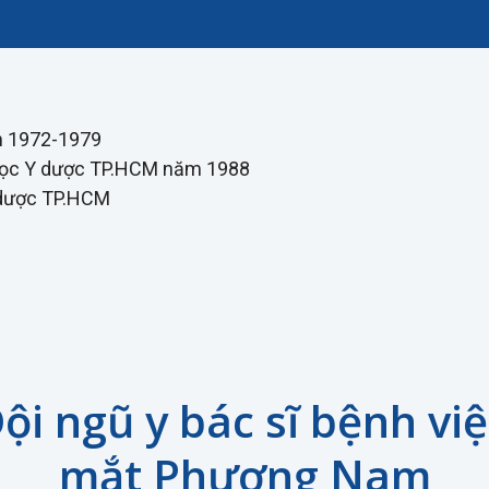
ăm 1972-1979
i học Y dược TP.HCM năm 1988
Y dược TP.HCM
ội ngũ y bác sĩ bệnh vi
mắt Phương Nam