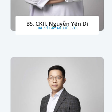
BS. CKII. Nguyễn Yên Di
BÁC SỸ GÂY MÊ HỒI SỨC