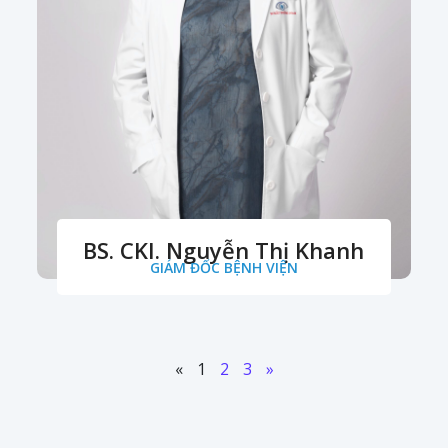
BS. CKI. Nguyễn Thị Khanh
GIÁM ĐỐC BỆNH VIỆN
«
1
2
3
»