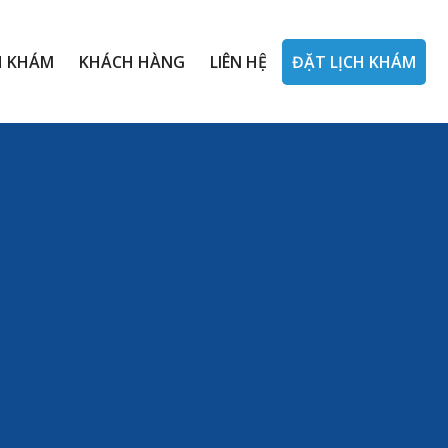
H KHÁM
KHÁCH HÀNG
LIÊN HỆ
ĐẶT LỊCH KHÁM