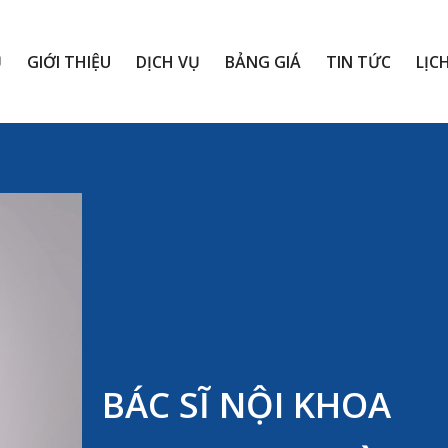
Ủ
GIỚI THIỆU
DỊCH VỤ
BẢNG GIÁ
TIN TỨC
LỊC
BÁC SĨ NỘI KHOA