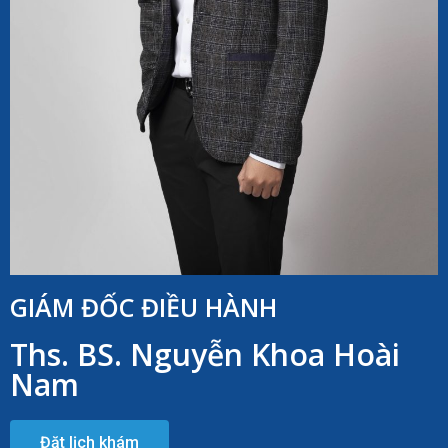
GIÁM ĐỐC ĐIỀU HÀNH
Ths. BS. Nguyễn Khoa Hoài
Nam
Đặt lịch khám