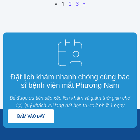
«
1
2
3
»
Đặt lịch khám nhanh chóng cùng bác
sĩ bệnh viện mắt Phương Nam
Để được ưu tiên sắp xếp lịch khám và giảm thời gian chờ
đợi, Quý khách vui lòng đặt hẹn trước ít nhất 1 ngày.
BẤM VÀO ĐÂY