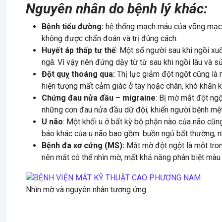
Nguyên nhân do bệnh lý khác:
Bệnh tiểu đường:
hệ thống mạch máu của võng mạc c
không được chẩn đoán và trị đúng cách.
Huyết áp thấp tư thế
: Một số người sau khi ngồi xuố
ngã. Vì vậy nên đứng dậy từ từ sau khi ngồi lâu và sử
Đột quỵ thoáng qua:
Thị lực giảm đột ngột cũng là 
hiện tượng mất cảm giác ở tay hoặc chân, khó khăn k
Chứng đau nửa đầu – migraine
: Bị mờ mắt đột ng
những cơn đau nửa đầu dữ đội, khiến người bệnh mệt
U não
: Một khối u ở bất kỳ bộ phận nào của não cũn
báo khác của u não bao gồm: buồn ngủ bất thường, nh
Bệnh đa xơ cứng (MS):
Mắt mờ đột ngột là một tron
nên mắt có thể nhìn mờ, mất khả năng phân biệt màu
Nhìn mờ và nguyên nhân tương ứng