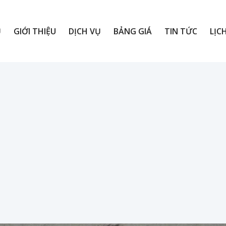
Ủ
GIỚI THIỆU
DỊCH VỤ
BẢNG GIÁ
TIN TỨC
LỊC