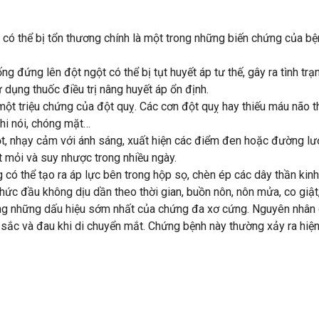
ó thể bị tổn thương chính là một trong những biến chứng của bệ
ng đứng lên đột ngột có thể bị tụt huyết áp tư thế, gây ra tình 
 dụng thuốc điều trị nâng huyết áp ổn định.
một triệu chứng của đột quỵ. Các cơn đột quỵ hay thiếu máu não t
hi nói, chóng mặt…
ột, nhạy cảm với ánh sáng, xuất hiện các điểm đen hoặc đường lư
 mỏi và suy nhược trong nhiều ngày.
g có thể tạo ra áp lực bên trong hộp sọ, chèn ép các dây thần kin
ức đầu không dịu dần theo thời gian, buồn nôn, nôn mửa, co giật
g những dấu hiệu sớm nhất của chứng đa xơ cứng. Nguyên nhân do 
 sắc và đau khi di chuyển mắt. Chứng bệnh này thường xảy ra hi