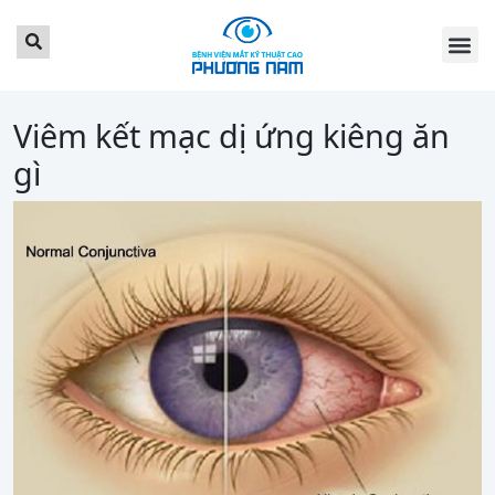
TRANG CHỦ
GIỚI THI
DỊCH VỤ
BẢNG GIÁ
TIN TỨC
LỊCH KH
KHÁCH HÀ
LIÊN HỆ
ĐẶT LỊCH 
Viêm kết mạc dị ứng kiêng ăn
gì