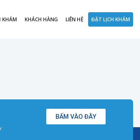
H KHÁM
KHÁCH HÀNG
LIÊN HỆ
ĐẶT LỊCH KHÁM
BẤM VÀO ĐÂY
y.