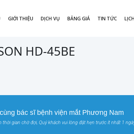
Ủ
GIỚI THIỆU
DỊCH VỤ
BẢNG GIÁ
TIN TỨC
LỊC
ISON HD-45BE
 cùng bác sĩ bệnh viện mắt Phương Nam
thời gian chờ đợi, Quý khách vui lòng đặt hẹn trước ít nhất 1 ngà