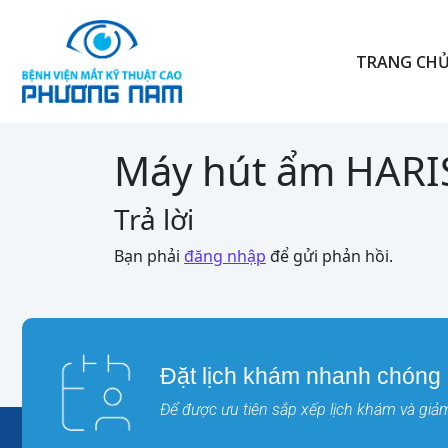
TRANG CH
Máy hút ẩm HAR
Trả lời
Bạn phải
đăng nhập
để gửi phản hồi.
Đặt lịch khám nhanh chóng
Để được ưu tiên sắp xếp lịch khám và giảm 