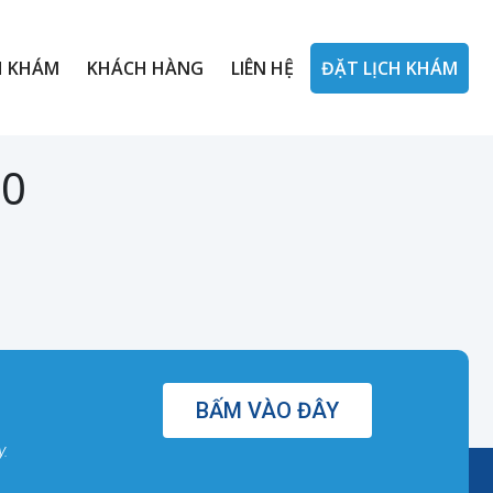
H KHÁM
KHÁCH HÀNG
LIÊN HỆ
ĐẶT LỊCH KHÁM
00
BẤM VÀO ĐÂY
y.