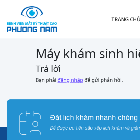
TRANG CH
Máy khám sinh hi
Trả lời
Bạn phải
đăng nhập
để gửi phản hồi.
Đặt lịch khám nhanh chóng
Để được ưu tiên sắp xếp lịch khám và giảm 