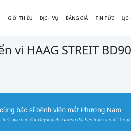
Ủ
GIỚI THIỆU
DỊCH VỤ
BẢNG GIÁ
TIN TỨC
LỊC
ển vi HAAG STREIT BD9
 cùng bác sĩ bệnh viện mắt Phương Nam
thời gian chờ đợi, Quý khách vui lòng đặt hẹn trước ít nhất 1 ngà