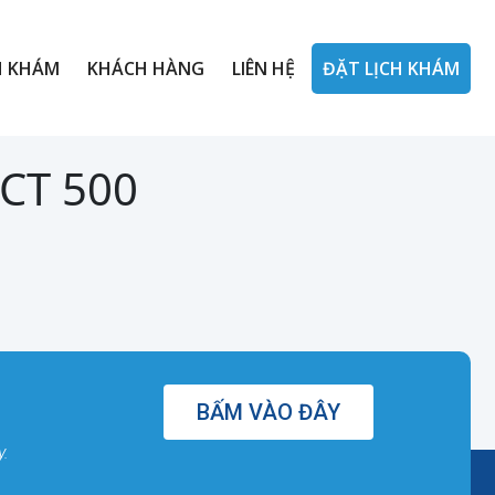
H KHÁM
KHÁCH HÀNG
LIÊN HỆ
ĐẶT LỊCH KHÁM
OCT 500
BẤM VÀO ĐÂY
y.