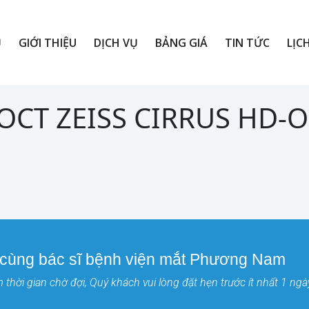
Ủ
GIỚI THIỆU
DỊCH VỤ
BẢNG GIÁ
TIN TỨC
LỊC
 OCT ZEISS CIRRUS HD-
 cùng bác sĩ bệnh viện mắt Phương Nam
thời gian chờ đợi, Quý khách vui lòng đặt hẹn trước ít nhất 1 ngà