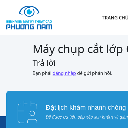
TRANG CH
Máy chụp cắt lớp
Trả lời
Bạn phải
đăng nhập
để gửi phản hồi.
Đặt lịch khám nhanh chóng
Để được ưu tiên sắp xếp lịch khám và giảm 