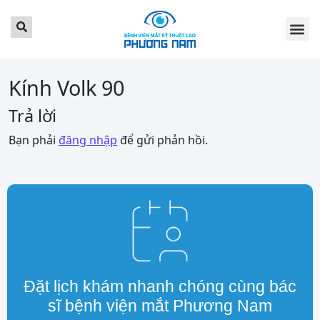
TRANG CHỦ
GIỚI THI
DỊCH VỤ
BẢNG GIÁ
TIN TỨC
LỊCH KH
KHÁCH HÀ
LIÊN HỆ
ĐẶT LỊCH 
Kính Volk 90
Trả lời
Bạn phải
đăng nhập
để gửi phản hồi.
Đặt lịch khám nhanh chóng cùng bác
sĩ bệnh viện mắt Phương Nam