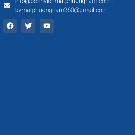
info@benhvienmatphuongnam.com -
bvmatphuongnam360@gmail.com