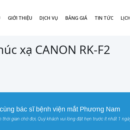
Ủ
GIỚI THIỆU
DỊCH VỤ
BẢNG GIÁ
TIN TỨC
LỊC
khúc xạ CANON RK-F2
 cùng bác sĩ bệnh viện mắt Phương Nam
thời gian chờ đợi, Quý khách vui lòng đặt hẹn trước ít nhất 1 ngà