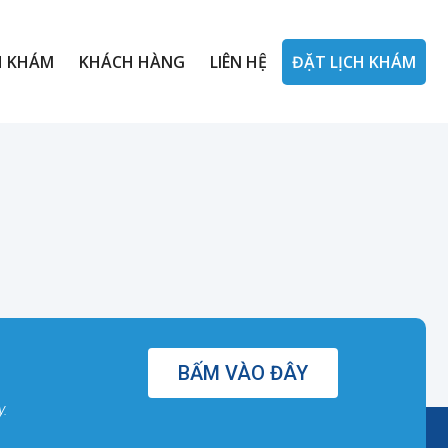
H KHÁM
KHÁCH HÀNG
LIÊN HỆ
ĐẶT LỊCH KHÁM
BẤM VÀO ĐÂY
y.