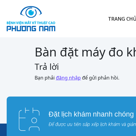
TRANG CH
Bàn đặt máy đo 
Trả lời
Bạn phải
đăng nhập
để gửi phản hồi.
Đặt lịch khám nhanh chóng
Để được ưu tiên sắp xếp lịch khám và giảm 