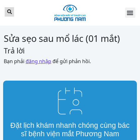
TRANG CHỦ
GIỚI THI
DỊCH VỤ
BẢNG GIÁ
TIN TỨC
LỊCH KH
KHÁCH HÀ
LIÊN HỆ
ĐẶT LỊCH 
Sửa sẹo sau mổ lác (01 mắt)
Trả lời
Bạn phải
đăng nhập
để gửi phản hồi.
Đặt lịch khám nhanh chóng cùng bác
sĩ bệnh viện mắt Phương Nam