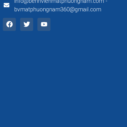
info@benhvienmatphuongnam.com -
bvmatphuongnam360@gmail.com