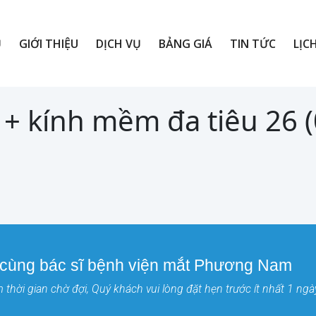
Ủ
GIỚI THIỆU
DỊCH VỤ
BẢNG GIÁ
TIN TỨC
LỊC
+ kính mềm đa tiêu 26 
 cùng bác sĩ bệnh viện mắt Phương Nam
thời gian chờ đợi, Quý khách vui lòng đặt hẹn trước ít nhất 1 ngà