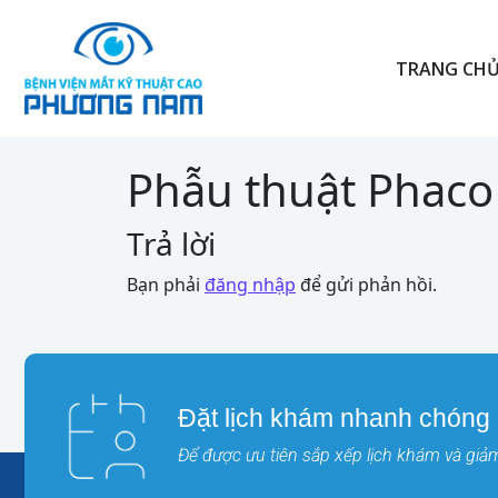
TRANG CH
Phẫu thuật Phaco 
Trả lời
Bạn phải
đăng nhập
để gửi phản hồi.
Đặt lịch khám nhanh chóng
Để được ưu tiên sắp xếp lịch khám và giảm 