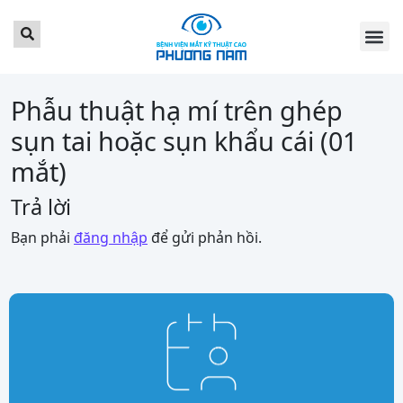
TRANG CHỦ
GIỚI THI
DỊCH VỤ
BẢNG GIÁ
TIN TỨC
LỊCH KH
KHÁCH HÀ
LIÊN HỆ
ĐẶT LỊCH 
Phẫu thuật hạ mí trên ghép
sụn tai hoặc sụn khẩu cái (01
mắt)
Trả lời
Bạn phải
đăng nhập
để gửi phản hồi.