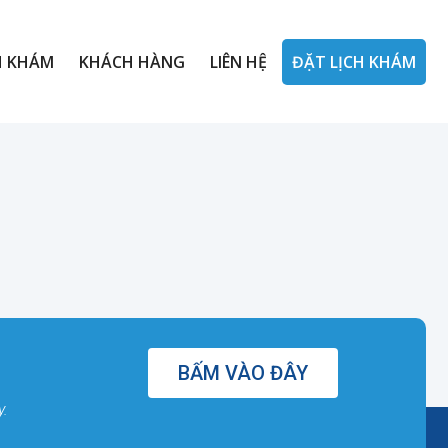
H KHÁM
KHÁCH HÀNG
LIÊN HỆ
ĐẶT LỊCH KHÁM
BẤM VÀO ĐÂY
y.