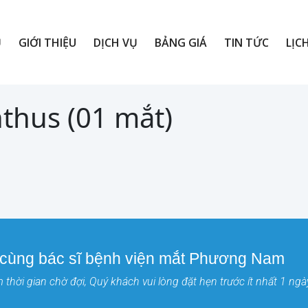
Ủ
GIỚI THIỆU
DỊCH VỤ
BẢNG GIÁ
TIN TỨC
LỊC
thus (01 mắt)
 cùng bác sĩ bệnh viện mắt Phương Nam
thời gian chờ đợi, Quý khách vui lòng đặt hẹn trước ít nhất 1 ngà