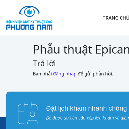
TRANG CH
Phẫu thuật Epican
Trả lời
Bạn phải
đăng nhập
để gửi phản hồi.
Đặt lịch khám nhanh chóng
Để được ưu tiên sắp xếp lịch khám và giảm 