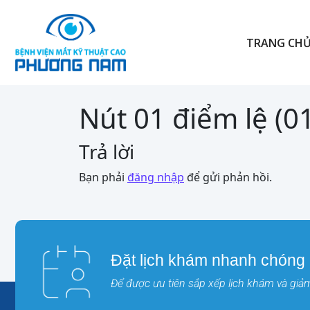
TRANG CH
Nút 01 điểm lệ (0
Trả lời
Bạn phải
đăng nhập
để gửi phản hồi.
Đặt lịch khám nhanh chóng
Để được ưu tiên sắp xếp lịch khám và giảm 