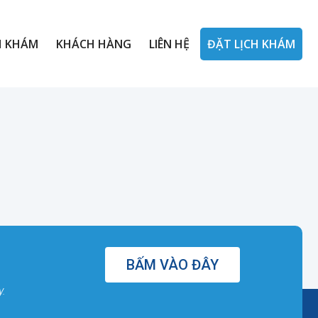
H KHÁM
KHÁCH HÀNG
LIÊN HỆ
ĐẶT LỊCH KHÁM
BẤM VÀO ĐÂY
y.