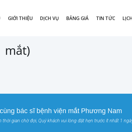
Ủ
GIỚI THIỆU
DỊCH VỤ
BẢNG GIÁ
TIN TỨC
LỊC
1 mắt)
 cùng bác sĩ bệnh viện mắt Phương Nam
thời gian chờ đợi, Quý khách vui lòng đặt hẹn trước ít nhất 1 ngà