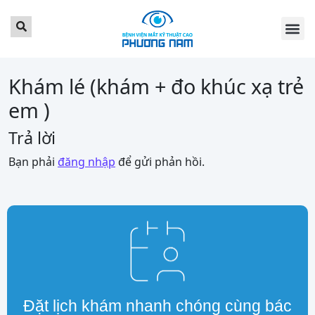
TRANG CHỦ
GIỚI THI
DỊCH VỤ
BẢNG GIÁ
TIN TỨC
LỊCH KH
KHÁCH HÀ
LIÊN HỆ
ĐẶT LỊCH 
Khám lé (khám + đo khúc xạ trẻ
em )
Trả lời
Bạn phải
đăng nhập
để gửi phản hồi.
Đặt lịch khám nhanh chóng cùng bác