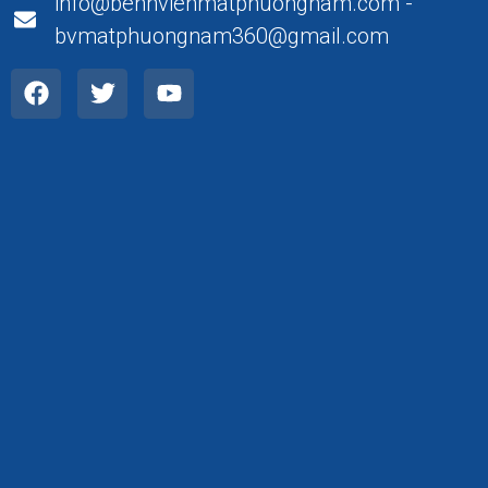
info@benhvienmatphuongnam.com -
bvmatphuongnam360@gmail.com