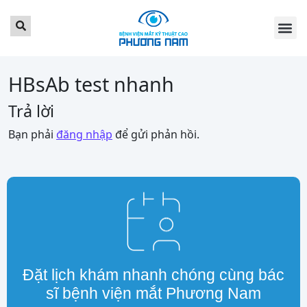
TRANG CHỦ
GIỚI THI
DỊCH VỤ
BẢNG GIÁ
TIN TỨC
LỊCH KH
KHÁCH HÀ
LIÊN HỆ
ĐẶT LỊCH 
HBsAb test nhanh
Trả lời
Bạn phải
đăng nhập
để gửi phản hồi.
Đặt lịch khám nhanh chóng cùng bác
sĩ bệnh viện mắt Phương Nam