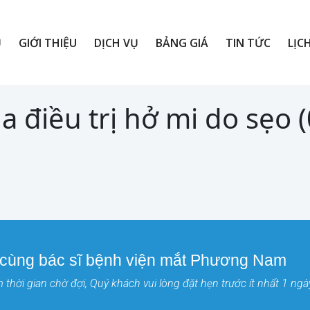
Ủ
GIỚI THIỆU
DỊCH VỤ
BẢNG GIÁ
TIN TỨC
LỊC
a điều trị hở mi do sẹo 
 cùng bác sĩ bệnh viện mắt Phương Nam
thời gian chờ đợi, Quý khách vui lòng đặt hẹn trước ít nhất 1 ngà