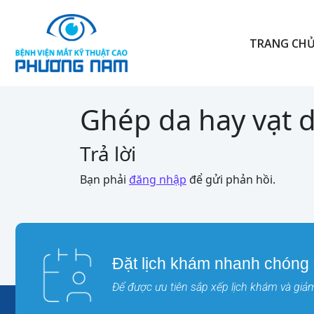
TRANG CH
Ghép da hay vạt d
Trả lời
Bạn phải
đăng nhập
để gửi phản hồi.
Đặt lịch khám nhanh chóng
Để được ưu tiên sắp xếp lịch khám và giảm 