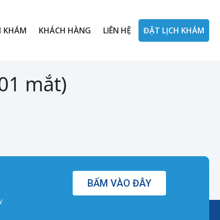
H KHÁM
KHÁCH HÀNG
LIÊN HỆ
ĐẶT LỊCH KHÁM
(01 mắt)
BẤM VÀO ĐÂY
y.