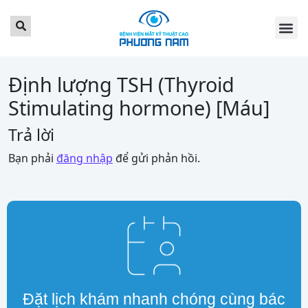
TRANG CHỦ
GIỚI THI
DỊCH VỤ
BẢNG GIÁ
TIN TỨC
LỊCH KH
KHÁCH HÀ
LIÊN HỆ
ĐẶT LỊCH 
Định lượng TSH (Thyroid
Stimulating hormone) [Máu]
Trả lời
Bạn phải
đăng nhập
để gửi phản hồi.
Đặt lịch khám nhanh chóng cùng bác