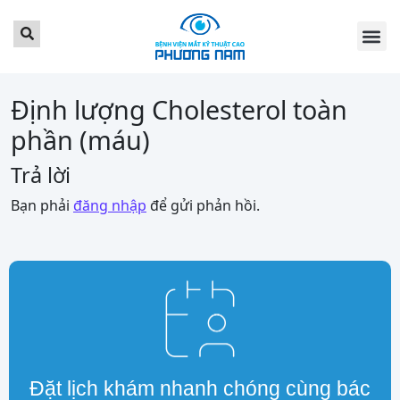
TRANG CHỦ
GIỚI THI
DỊCH VỤ
BẢNG GIÁ
TIN TỨC
LỊCH KH
KHÁCH HÀ
LIÊN HỆ
ĐẶT LỊCH 
Định lượng Cholesterol toàn
phần (máu)
Trả lời
Bạn phải
đăng nhập
để gửi phản hồi.
Đặt lịch khám nhanh chóng cùng bác