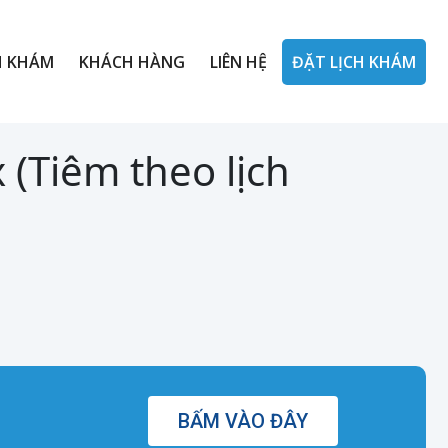
H KHÁM
KHÁCH HÀNG
LIÊN HỆ
ĐẶT LỊCH KHÁM
 (Tiêm theo lịch
BẤM VÀO ĐÂY