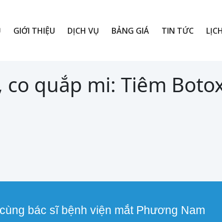
Ủ
GIỚI THIỆU
DỊCH VỤ
BẢNG GIÁ
TIN TỨC
LỊC
i, co quắp mi: Tiêm Botox
 cùng bác sĩ bệnh viện mắt Phương Nam