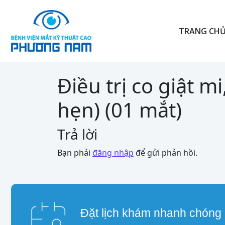
TRANG CH
Điều trị co giật m
hẹn) (01 mắt)
Trả lời
Bạn phải
đăng nhập
để gửi phản hồi.
Đặt lịch khám nhanh chóng