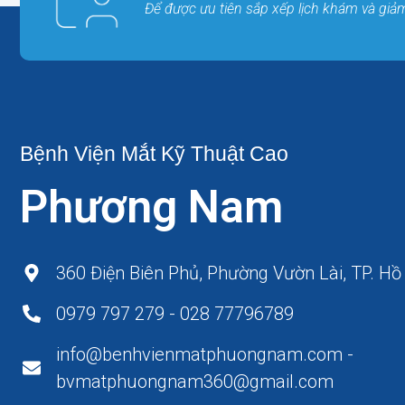
Để được ưu tiên sắp xếp lịch khám và giảm 
Bệnh Viện Mắt Kỹ Thuật Cao
Phương Nam
360 Điện Biên Phủ, Phường Vườn Lài, TP. Hồ
0979 797 279 - 028 77796789
info@benhvienmatphuongnam.com -
bvmatphuongnam360@gmail.com