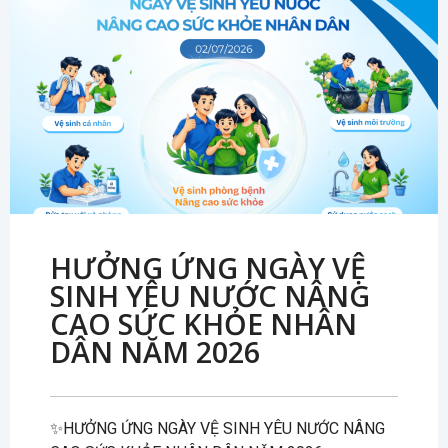
HƯỞNG ỨNG NGÀY VỆ
SINH YÊU NƯỚC NÂNG
CAO SỨC KHỎE NHÂN
DÂN NĂM 2026
✨HƯỞNG ỨNG NGÀY VỆ SINH YÊU NƯỚC NÂNG