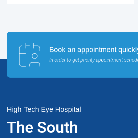
Book an appointment quickl
In order to get priority appointment sche
High-Tech Eye Hospital
The South